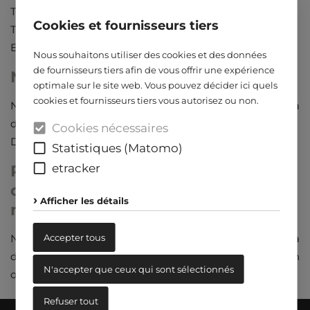
Ttéléphone : 0 29 51 - 92 000
Cookies et fournisseurs tiers
Ttélécopie: 0 29 51 - 92 002
E-Mail:
info@tortec.de
Nous souhaitons utiliser des cookies et des données
de fournisseurs tiers afin de vous offrir une expérience
Numéro d'identification fiscale
optimale sur le site web. Vous pouvez décider ici quels
cookies et fournisseurs tiers vous autorisez ou non.
Numéro d'identification TVA conformément au § 27 a
de la loi allemande sur la taxe sur le chiffre d'affaires :
Cookies nécessaires
DE 126336517
Statistiques (Matomo)
etracker
Règlement des litiges de
consommation/organisme de
Afficher les détails
médiation universel
Accepter tous
Nous ne sommes ni disposés ni tenus de participer à
des procédures de règlement des litiges devant un
N'accepter que ceux qui sont sélectionnés
organisme de médiation de consommation.
Refuser tout