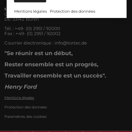
tortec ® GmbH
Mentions légales
Protection des données
Oberer Westring 23
DE-33142 Büren
Tél. : +49- (0) 2951 / 92000
Fax : +49- (0) 2951 / 92002
Courrier électronique :
info@tortec.de
"Se réunir est un début,
Rester ensemble est un progrès,
Travailler ensemble est un succès".
Henry Ford
Mentions légales
Protection des données
Paramètres des cookies