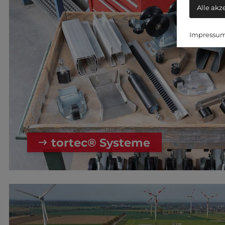
Alle akz
Impressu
tortec® Systeme