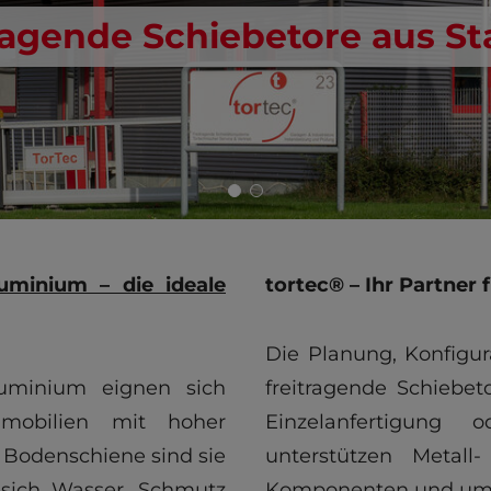
agende Schiebetore aus St
uminium – die ideale
tortec® – Ihr Partne
Die Planung, Konfigur
luminium eignen sich
freitragende Schiebet
mobilien mit hoher
Einzelanfertigung 
 Bodenschiene sind sie
unterstützen Metall
 sich Wasser, Schmutz
Komponenten und um