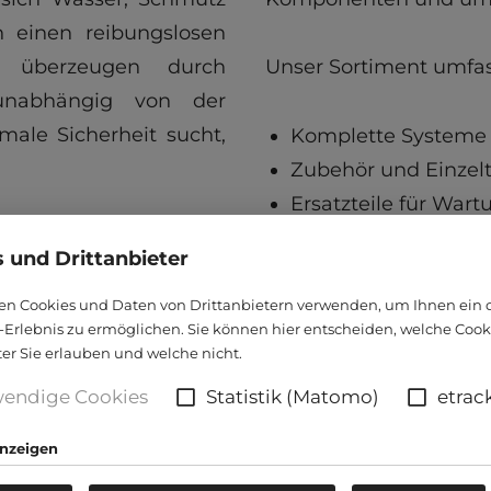
 einen reibungslosen
 überzeugen durch
Unser Sortiment umfas
 unabhängig von der
le Sicherheit sucht,
Komplette Systeme 
Zubehör und Einzelt
Ersatzteile für War
Die Kombination aus 
 und Drittanbieter
exzellentem Service 
n Cookies und Daten von Drittanbietern verwenden, um Ihnen ein 
gemacht.
Erlebnis zu ermöglichen. Sie können hier entscheiden, welche Cook
ter Sie erlauben und welche nicht.
Profitieren auch Sie v
endige Cookies
Statistik (Matomo)
etrac
anzeigen